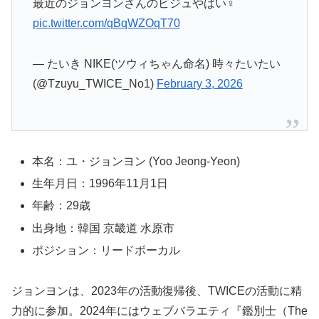
最近のジョンヨンさんのビジュやばい‍♀️
pic.twitter.com/qBqWZOqT70
— たいき NIKE(ツウィちゃん命名) 時々たいたい
(@Tzuyu_TWICE_No1)
February 3, 2026
本名：ユ・ジョンヨン (Yoo Jeong-Yeon)
生年月日：1996年11月1日
年齢：29歳
出身地：韓国 京畿道 水原市
ポジション：リードボーカル
ジョンヨンは、2023年の活動復帰後、TWICEの活動に精
力的に参加。2024年にはウェブバラエティ『鑑別士（The