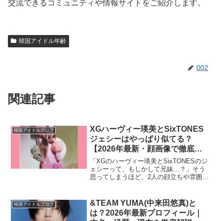
交流できるコミュニティや情報サイトをご紹介します。
韓国アイドル年齢
002
関連記事
XGハーヴィー瑛美とSixTONES
韓国アイドルプロフ
ジェシーはやっぱり似てる？
【2026年最新・顔画像で徹底比
較】
「XGのハーヴィー瑛美とSixTONESのジ
ェシーって、もしかして兄妹…？」そう
思ってしまうほど、2人の顔立ちや雰囲気
が似ていると感じる人は少なくないは
ず。結論から言うと、2人は兄妹ではあり
ません。しかし、そのそっくり具合か
&TEAM YUMA(中来田悠真)と
韓国アイドルプロフ
ら、現在でも「親...
は？2026年最新プロフィール｜