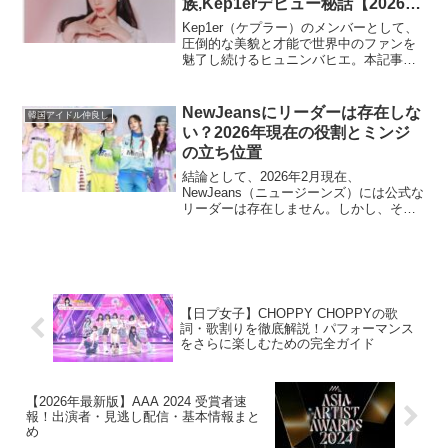
族,Kep1erデビュー秘話【2026年
最新版】
Kep1er（ケプラー）のメンバーとして、
圧倒的な美貌と才能で世界中のファンを
魅了し続けるヒュニンバヒエ。本記事で
は、彼女の本名、年齢、身長といった基
本的なプロフィールから、Kep1erデビュ
ー秘話、音楽一家に育まれた才能、そし
NewJeansにリーダーは存在しな
韓国アイドル仲良し
てファッショ...
い？2026年現在の役割とミンジ
の立ち位置
結論として、2026年2月現在、
NewJeans（ニュージーンズ）には公式な
リーダーは存在しません。しかし、それ
は決してグループの弱点ではありませ
ん。むしろ、リーダーを置かないこと
で、メンバー一人ひとりが主体性を持
ち、それぞれの個性を最大限...
【日プ女子】CHOPPY CHOPPYの歌
詞・歌割りを徹底解説！パフォーマンス
をさらに楽しむための完全ガイド
【2026年最新版】AAA 2024 受賞者速
報！出演者・見逃し配信・基本情報まと
め