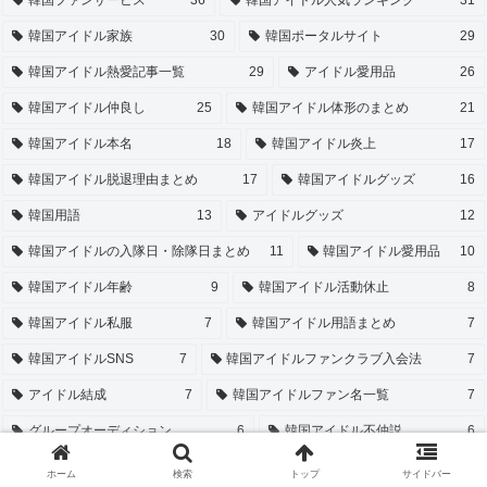
韓国アイドル家族
30
韓国ポータルサイト
29
韓国アイドル熱愛記事一覧
29
アイドル愛用品
26
韓国アイドル仲良し
25
韓国アイドル体形のまとめ
21
韓国アイドル本名
18
韓国アイドル炎上
17
韓国アイドル脱退理由まとめ
17
韓国アイドルグッズ
16
韓国用語
13
アイドルグッズ
12
韓国アイドルの入隊日・除隊日まとめ
11
韓国アイドル愛用品
10
韓国アイドル年齢
9
韓国アイドル活動休止
8
韓国アイドル私服
7
韓国アイドル用語まとめ
7
韓国アイドルSNS
7
韓国アイドルファンクラブ入会法
7
アイドル結成
7
韓国アイドルファン名一覧
7
グループオーディション
6
韓国アイドル不仲説
6
韓国アイドルメンバーカラー
6
ホーム
検索
トップ
サイドバー