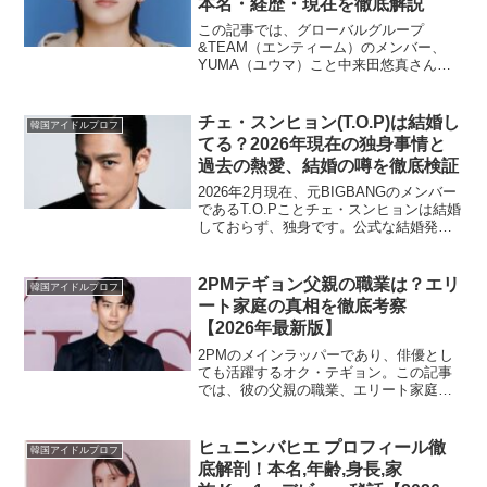
本名・経歴・現在を徹底解説
この記事では、グローバルグループ
&TEAM（エンティーム）のメンバー、
YUMA（ユウマ）こと中来田悠真さんの
2026年最新情報を徹底解説します。本
名、経歴、家族構成から、現在の活動、
今後の展望まで、ユマさんの魅力を余す
チェ・スンヒョン(T.O.P)は結婚し
韓国アイドルプロフ
ところなくお届け。この...
てる？2026年現在の独身事情と
過去の熱愛、結婚の噂を徹底検証
2026年2月現在、元BIGBANGのメンバー
であるT.O.Pことチェ・スンヒョンは結婚
しておらず、独身です。公式な結婚発表
や、信頼できるメディアによる婚約報道
は一切ありません。多忙な俳優・実業家
としての活動に加え、独特な結婚観を持
2PMテギョン父親の職業は？エリ
韓国アイドルプロフ
つ彼が、...
ート家庭の真相を徹底考察
【2026年最新版】
2PMのメインラッパーであり、俳優とし
ても活躍するオク・テギョン。この記事
では、彼の父親の職業、エリート家庭の
背景、兵役、最新の活動状況、恋愛・結
婚観について、2026年最新の情報をもと
に徹底的に解説します。結論として、父
ヒュニンバヒエ プロフィール徹
韓国アイドルプロフ
親の職業は公式には...
底解剖！本名,年齢,身長,家