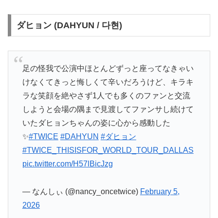
ダヒョン (DAHYUN / 다현)
足の怪我で公演中ほとんどずっと座ってなきゃい
けなくてきっと悔しくて辛いだろうけど、キラキ
ラな笑顔を絶やさず1人でも多くのファンと交流
しようと会場の隅まで見渡してファンサし続けて
いたダヒョンちゃんの姿に心から感動した
✨
#TWICE
#DAHYUN
#ダヒョン
#TWICE_THISISFOR_WORLD_TOUR_DALLAS
pic.twitter.com/H57lBicJzg
— なんしぃ (@nancy_oncetwice)
February 5,
2026