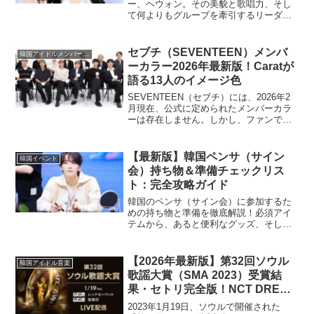
ー、ヘウォン。その美貌と歌唱力、そし
て何よりもグループを牽引するリーダー
シップで、世界中のファンを魅了し続け
ています。本記事では、ヘウォンの身
長、年齢、本名といった基本的な情報か
セブチ（SEVENTEEN）メンバ
韓国アイドルメンバーカラー
ら、彼女のスタイル、パ...
ーカラー2026年最新版！Caratが
語る13人のイメージ色
SEVENTEEN（セブチ）には、2026年2
月現在、公式に定められたメンバーカラ
ーは存在しません。しかし、ファンであ
るCarat（カラット）の間では、各メンバ
ーの個性、近年のパフォーマンスやビジ
ュアルの変化から連想されるイメージカ
【最新版】韓国ペンサ（サイン
韓国イベント
ラーが、...
会）持ち物＆準備チェックリス
ト：完全攻略ガイド
韓国のペンサ（サイン会）に参加するた
めの持ち物と準備を徹底解説！必須アイ
テムから、あると便利なグッズ、そして
成功するための秘訣まで、このチェック
リストがあれば万全です。参加が初めて
の方も、経験者の方も、この記事を読め
【2026年最新版】第32回ソウル
韓国アイドル音楽
ばペンサを最大限に楽しむ...
歌謡大賞（SMA 2023）受賞結
果・セトリ完全版！NCT DREAM
大賞から見るK-POPの現在
2023年1月19日、ソウルで開催された