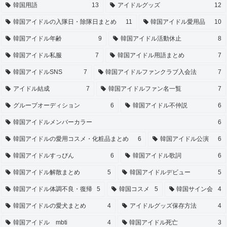
韓国用語
13
アイドルグッズ
12
韓国アイドルの入隊日・除隊日まとめ
11
韓国アイドル愛用品
10
韓国アイドル年齢
9
韓国アイドル活動休止
8
韓国アイドル私服
7
韓国アイドル用語まとめ
7
韓国アイドルSNS
7
韓国アイドルファンクラブ入会法
7
アイドル結成
7
韓国アイドルファン名一覧
7
グループオーディション
6
韓国アイドル不仲説
6
韓国アイドルメンバーカラー
6
韓国アイドルの愛用コスメ・化粧品まとめ
6
韓国アイドル公演
6
韓国アイドルすっぴん
6
韓国アイドル歌詞
6
韓国アイドル解散まとめ
5
韓国アイドルデビュー
5
韓国アイドル体調不良・復帰
5
韓国コスメ
5
韓国サイン会
4
韓国アイドルの愛犬まとめ
4
アイドルグッズ保存方法
4
韓国アイドル mbti
4
韓国アイドル死亡
3