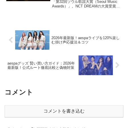
「第32回ソウル歌謡大賞（Seoul Music
Awards）」。NCT DREAMの大賞受賞、
NewJeansやIVEといった新世代の台頭が
記憶に残るこの授賞式から3年。2026年現
在、K-POP...
2026年最新版！aespaライブを120%楽し
む掛け声応援法＆コツ
aespaグッズ 賢い買い方ガイド：2026年
最新版！公式ルート徹底比較と偽物対策
コメント
コメントを書き込む