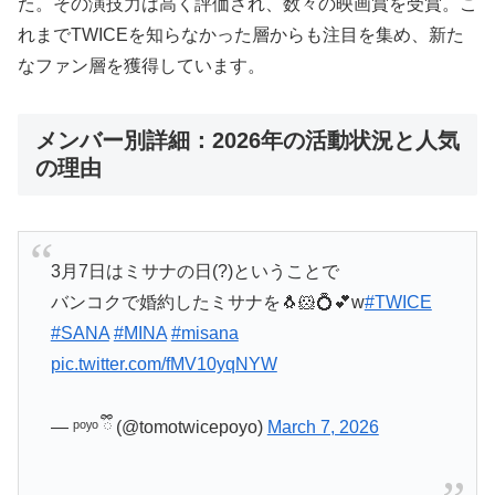
た。その演技力は高く評価され、数々の映画賞を受賞。こ
れまでTWICEを知らなかった層からも注目を集め、新た
なファン層を獲得しています。
メンバー別詳細：2026年の活動状況と人気
の理由
3月7日はミサナの日(?)ということで
バンコクで婚約したミサナを🐧🐹💍💕w
#TWICE
#SANA
#MINA
#misana
pic.twitter.com/fMV10yqNYW
— ᵖᵒʸᵒ ྀི (@tomotwicepoyo)
March 7, 2026