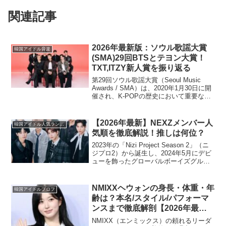
関連記事
2026年最新版：ソウル歌謡大賞
韓国アイドル音楽
(SMA)29回BTSとテヨン大賞！
TXT,ITZY新人賞を振り返る
第29回ソウル歌謡大賞（Seoul Music
Awards / SMA）は、2020年1月30日に開
催され、K-POPの歴史において重要な転
換点となりました。この記事では、BTS
とテヨンが大賞を受賞し、TXTやITZYと
いった第4世代アイ...
【2026年最新】NEXZメンバー人
韓国アイドル人気ランキング
気順を徹底解説！推しは何位？
2023年の「Nizi Project Season 2」（ニ
ジプロ2）から誕生し、2024年5月にデビ
ューを飾ったグローバルボーイズグルー
プ「NEXZ（ネクスジ）」。デビュー以
降、その勢いは止まらず、国内外で多く
のファンを魅了し続けていま...
NMIXXヘウォンの身長・体重・年
韓国アイドルプロフ
齢は？本名/スタイル/パフォーマ
ンスまで徹底解剖【2026年最新
版】
NMIXX（エンミックス）の頼れるリーダ