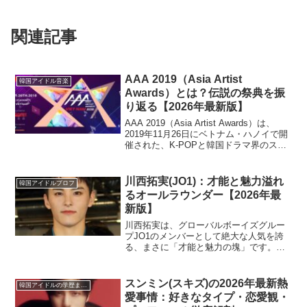
関連記事
AAA 2019（Asia Artist
韓国アイドル音楽
Awards）とは？伝説の祭典を振
り返る【2026年最新版】
AAA 2019（Asia Artist Awards）は、
2019年11月26日にベトナム・ハノイで開
催された、K-POPと韓国ドラマ界のスタ
ーが一堂に会するアジア最大級の音楽授
賞式です。この記事では、AAA 2019がな
ぜ今も語り継がれ...
川西拓実(JO1)：才能と魅力溢れ
韓国アイドルプロフ
るオールラウンダー【2026年最
新版】
川西拓実は、グローバルボーイズグルー
プJO1のメンバーとして絶大な人気を誇
る、まさに「才能と魅力の塊」です。圧
倒的な歌唱力とダンススキルに加え、見
る者を惹きつけるカリスマ性、そして飾
らない人柄で、多くのファンを魅了し続
スンミン(スキズ)の2026年最新熱
韓国アイドルの学歴まとめ
けています。本記事では...
愛事情：好きなタイプ・恋愛観・