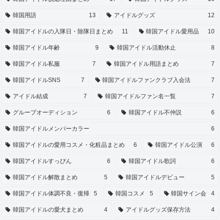
韓国用語
13
アイドルグッズ
12
韓国アイドルの入隊日・除隊日まとめ
11
韓国アイドル愛用品
10
韓国アイドル年齢
9
韓国アイドル活動休止
8
韓国アイドル私服
7
韓国アイドル用語まとめ
7
韓国アイドルSNS
7
韓国アイドルファンクラブ入会法
7
アイドル結成
7
韓国アイドルファン名一覧
7
グループオーディション
6
韓国アイドル不仲説
6
韓国アイドルメンバーカラー
6
韓国アイドルの愛用コスメ・化粧品まとめ
6
韓国アイドル公演
6
韓国アイドルすっぴん
6
韓国アイドル歌詞
6
韓国アイドル解散まとめ
5
韓国アイドルデビュー
5
韓国アイドル体調不良・復帰
5
韓国コスメ
5
韓国サイン会
4
韓国アイドルの愛犬まとめ
4
アイドルグッズ保存方法
4