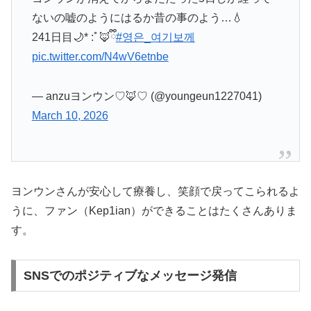
ないの嘘のようにはるか昔の事のよう…💧
241日目🌙* :ﾟ🦊ྀི
#영은_여기보께
pic.twitter.com/N4wV6etnbe
— anzuヨンウン♡🦊♡ (@youngeun1227041)
March 10, 2026
ヨンウンさんが安心して療養し、笑顔で戻ってこられるよ
うに、ファン（Kep1ian）ができることはたくさんありま
す。
SNSでのポジティブなメッセージ発信