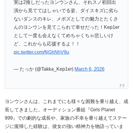
実は2推しだったヨンウンさん、それスノ初回出
演から見ててはしゃいでる姿、ダイスキズに劣ら
ないダンスのキレ、メボズとしての魅力とたくさ
んのヨンウンを見てこられて幸せだった！Kep1er
として一度も会えなくてめちゃくちゃ悲しいけ
ど、これからも応援するよ！！
pic.twitter.com/fjiGhNhV9u
— たっか (@Takka_Kep1er)
March 6, 2026
ヨンウンさんは、これまでにも様々な困難を乗り越え、成
長してきました。オーディション番組『Girls Planet
999』での劇的な成長や、家族の不幸を乗り越えてステー
ジに復帰した経験は、彼女の強い精神力を物語っていま