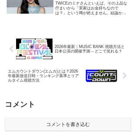
TWICEのミナさんといえば、その上品な
佇まいから「実家はお金持ちなので
は？」という噂が絶えません。結論から
言うと、複数の情報源から、ミナさんの
ご実家は経済的に恵まれている可能性が
高いと考えられます。この記事では、
2026年2月現在の最新情...
2026年最新｜MUSIC BANK 視聴方法と
日本公演の開催予測 – どこで見れる？
エムカウントダウン(エムカ)とは？2026
年最新放送日時・ランキング基準とリア
ルタイム視聴方法
コメント
コメントを書き込む