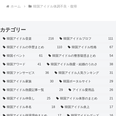
ホーム
韓国アイドル体調不良・復帰
カテゴリー
韓国アイドル音楽
216
韓国アイドルプロフ
111
韓国アイドルの学歴まとめ
110
韓国アイドル性格
67
韓国イベント
61
韓国アイドルの整形疑惑まとめ
54
韓国アワード
41
韓国アイドル熱愛・結婚のうわさ
38
韓国ファンサービス
36
韓国アイドル人気ランキング
31
韓国アイドル家族
30
韓国ポータルサイト
29
韓国アイドル熱愛記事一覧
29
アイドル愛用品
26
韓国アイドル仲良し
25
韓国アイドル体形のまとめ
21
韓国アイドル本名
18
韓国アイドル炎上
17
韓国アイドル脱退理由まとめ
17
韓国アイドルグッズ
16