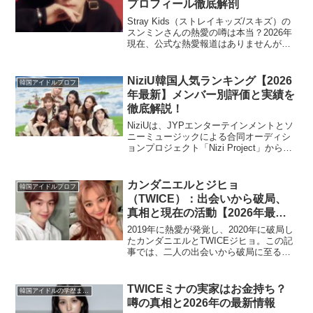
プロフィール徹底解剖
Stray Kids（ストレイキッズ/スキズ）の
スンミンさんの熱愛の噂は本当？2026年
現在、公式な熱愛報道はありませんが、
気になるのは彼の恋愛観や理想のタイプ
ですよね！この記事では、スンミンさん
の最新プロフィール情報はもちろん、過
NiziU韓国人気ランキング【2026
韓国アイドルプロフ
去の発言...
年最新】メンバー別評価と実績を
徹底解説！
NiziUは、JYPエンターテインメントとソ
ニーミュージックによる合同オーディシ
ョンプロジェクト「Nizi Project」から誕
生した日本人9人組ガールズグループで
す。2026年現在、韓国での活動も積極的
に展開しており、その人気は依然とし...
カンダニエルとジヒョ
韓国アイドルプロフ
（TWICE）：出会いから破局、
真相と現在の活動【2026年最新
版】
2019年に熱愛が発覚し、2020年に破局し
たカンダニエルとTWICEジヒョ。この記
事では、二人の出会いから破局に至るま
での経緯、破局理由、そして現在の活動
状況を2026年最新の情報としてまとめま
した。過去の熱愛報道の真相と、それぞ
TWICEミナの実家はお金持ち？
韓国アイドルの学歴まとめ
れの未来...
噂の真相と2026年の最新情報