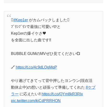
🫟
#Kep1er
がカムバックしました🫟
ﾌﾞﾘﾝﾌﾞﾘﾝで最強に可愛い🩷と
Kep1erの爆イケさ🖤
を全面に出した曲です‼︎
BUBBLE GUMのMVぜひ見てください💞
🔗
https://t.co/4c9dLOgMqP
やり遂げてきてって背中押したヨンウン(現在活
動休止中)の想いと頑張って準備してくれた
#ケプ
ラー
に応えたい!!
https://t.co/QYm8kR3RIx
pic.twitter.com/kiCdPRRHON