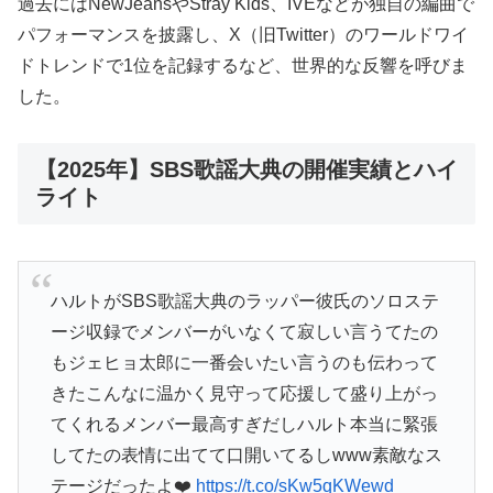
過去にはNewJeansやStray Kids、IVEなどが独自の編曲で
パフォーマンスを披露し、X（旧Twitter）のワールドワイ
ドトレンドで1位を記録するなど、世界的な反響を呼びま
した。
【2025年】SBS歌謡大典の開催実績とハイ
ライト
ハルトがSBS歌謡大典のラッパー彼氏のソロステ
ージ収録でメンバーがいなくて寂しい言うてたの
もジェヒョ太郎に一番会いたい言うのも伝わって
きたこんなに温かく見守って応援して盛り上がっ
てくれるメンバー最高すぎだしハルト本当に緊張
してたの表情に出てて口開いてるしwww素敵なス
テージだったよ❤️‍
https://t.co/sKw5qKWewd