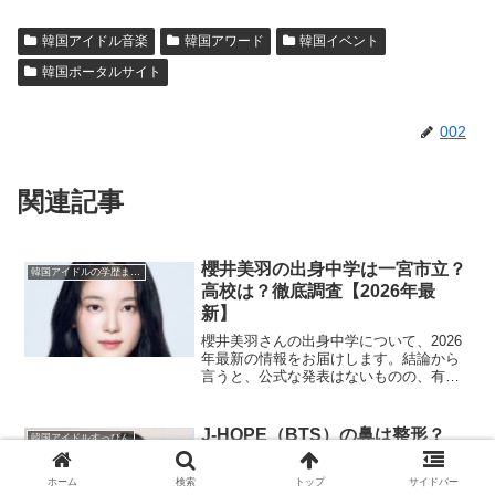
韓国アイドル音楽
韓国アワード
韓国イベント
韓国ポータルサイト
002
関連記事
櫻井美羽の出身中学は一宮市立？
韓国アイドルの学歴まとめ
高校は？徹底調査【2026年最
新】
櫻井美羽さんの出身中学について、2026
年最新の情報をお届けします。結論から
言うと、公式な発表はないものの、有力
なのは愛知県一宮市内の公立中学校で
す。この記事では、櫻井さんのプロフィ
ールから出身中学の特定、そして高校時
J-HOPE（BTS）の鼻は整形？
韓国アイドルすっぴん
代の情報、現在の活動ま...
2026年最新画像で徹底比較検
証！メイク・成長など変化の真相
ホーム
検索
トップ
サイドバー