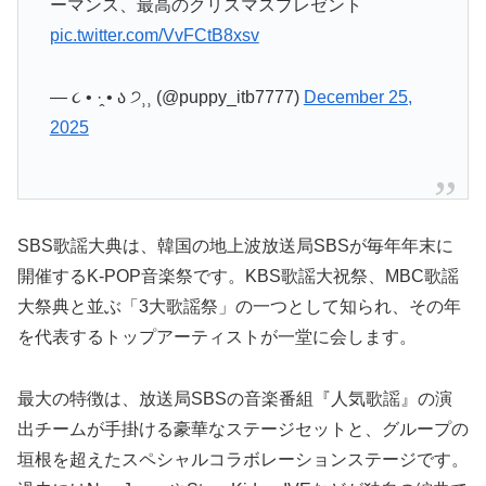
ーマンス、最高のクリスマスプレゼント
pic.twitter.com/VvFCtB8xsv
— ૮ • ·̭ • ა‎ ੭⸒⸒ (@puppy_itb7777)
December 25,
2025
SBS歌謡大典は、韓国の地上波放送局SBSが毎年年末に
開催するK-POP音楽祭です。KBS歌謡大祝祭、MBC歌謡
大祭典と並ぶ「3大歌謡祭」の一つとして知られ、その年
を代表するトップアーティストが一堂に会します。
最大の特徴は、放送局SBSの音楽番組『人気歌謡』の演
出チームが手掛ける豪華なステージセットと、グループの
垣根を超えたスペシャルコラボレーションステージです。