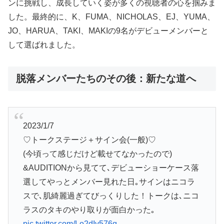
ンに挑戦し、成長していく姿が多くの視聴者の心を掴みま
した。最終的に、K、FUMA、NICHOLAS、EJ、YUMA、
JO、HARUA、TAKI、MAKIの9名がデビューメンバーと
して選ばれました。
脱落メンバーたちのその後：新たな道へ
2023/1/7
♡トークステージ＋サイン会(一般)♡
(今頃って感じだけど載せてなかったので)
&AUDITIONから見てて､デビューショーケース落
選してやっとメンバー見れた日｡サインはニコラ
スで､肌綺麗過ぎてびっくりした！トークは､ニコ
ラスのタキのやり取りが面白かった｡
pic.twitter.com/Lo2dIv576q