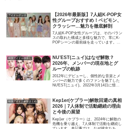
【2026年最新版】7人組K-POP女
アイドルグッズ
性グループおすすめ！ベビモン、
クラッシー…魅力を徹底解剖
7人組K-POP女性グループは、そのバラン
スの取れた構成と多様な魅力で、常にK-
POPシーンの最前線を走っています。こ
の記事では、2026年2月現在、特に注目す
べき7人組K-POP女性グループを厳選し、
それぞれのグループの魅力や最新情報を
NU’EST(ニュイ)はなぜ解散？
韓国アイドル仲良し
徹...
2026年、メンバーの現在地とグ
ループの軌跡
2012年にデビューし、個性的な音楽とメ
ンバーの魅力で多くのファンを魅了した
NU'EST(ニュイ)。2022年3月14日に惜し
まれつつ解散しましたが、メンバーは今
もそれぞれの道で輝きを放っています。
この記事では、NU'ESTが解散に至った
Kep1er(ケプラー)解散回避の真相
韓国アイドル解散まとめ
理...
2026｜7人体制で活動継続の理由
と今後の展望
Kep1er（ケプラー）は、2024年に解散の
危機を乗り越え、7人体制で活動を継続し
ています。本記事では、なぜ彼女たちが