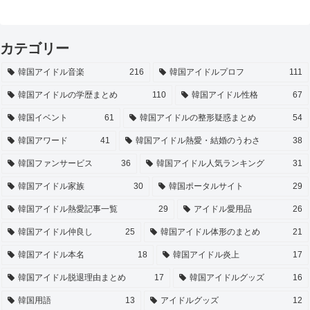
カテゴリー
韓国アイドル音楽
216
韓国アイドルプロフ
111
韓国アイドルの学歴まとめ
110
韓国アイドル性格
67
韓国イベント
61
韓国アイドルの整形疑惑まとめ
54
韓国アワード
41
韓国アイドル熱愛・結婚のうわさ
38
韓国ファンサービス
36
韓国アイドル人気ランキング
31
韓国アイドル家族
30
韓国ポータルサイト
29
韓国アイドル熱愛記事一覧
29
アイドル愛用品
26
韓国アイドル仲良し
25
韓国アイドル体形のまとめ
21
韓国アイドル本名
18
韓国アイドル炎上
17
韓国アイドル脱退理由まとめ
17
韓国アイドルグッズ
16
韓国用語
13
アイドルグッズ
12