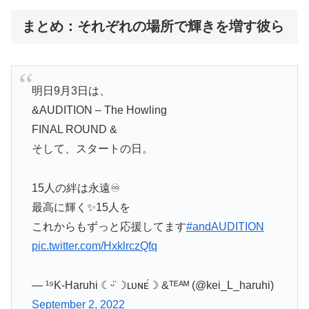
まとめ：それぞれの場所で輝きを増す彼ら
明日9月3日は、
&AUDITION – The Howling
FINAL ROUND &
そして、スタートの日。
15人の絆は永遠♾
最高に輝く✨15人を
これからもずっと応援してます
#andAUDITION
pic.twitter.com/HxklrczQfq
— ¹⁹K-Haruhi ☾ᵕ̈ ☽ʟᴜɴᴇ́☽ &ᵀᴱᴬᴹ (@kei_L_haruhi)
September 2, 2022