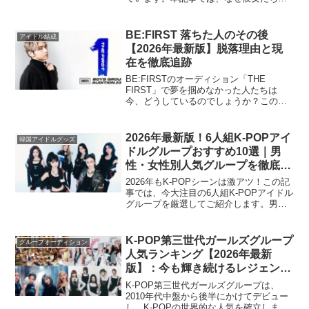
解散ではなく活動継続を選んだのか、そ
の理由と背景を2026年2月現在の最新情報
に基づいて徹底解説。メンバーの決断、
BE:FIRST 落ちた人のその後
アイドル結成
事務所...
【2026年最新版】脱落理由と現
在を徹底追跡
BE:FIRSTのオーディション「THE
FIRST」で夢を掴めなかった人たちは
今、どうしているのでしょうか？この記
事では、脱落理由と現在の活動状況を徹
底追跡。ソロアーティスト、モデル、ク
リエイターなど、それぞれの道を歩む彼
2026年最新版！6人組K-POPアイ
韓国アイドルグッズ
らの2026年現...
ドルグループおすすめ10選｜男
性・女性別人気グループを徹底紹
介
2026年もK-POPシーンは激アツ！この記
事では、今大注目の6人組K-POPアイドル
グループを厳選してご紹介します。男性
グループ、女性グループ別に、それぞれ
の魅力や最新情報を徹底解説。まだ見ぬ
推しグループに出会えるチャンス！さ
K-POP第三世代ガールズグループ
グループオーディション
あ、あなたも...
人気ランキング【2026年最新
版】：今も輝き続けるレジェンド
たち
K-POP第三世代ガールズグループは、
2010年代中盤から後半にかけてデビュー
し、K-POPの世界的な人気を確立しまし