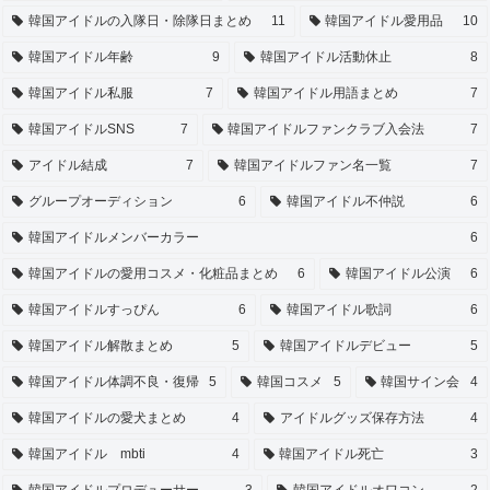
韓国アイドルの入隊日・除隊日まとめ
11
韓国アイドル愛用品
10
韓国アイドル年齢
9
韓国アイドル活動休止
8
韓国アイドル私服
7
韓国アイドル用語まとめ
7
韓国アイドルSNS
7
韓国アイドルファンクラブ入会法
7
アイドル結成
7
韓国アイドルファン名一覧
7
グループオーディション
6
韓国アイドル不仲説
6
韓国アイドルメンバーカラー
6
韓国アイドルの愛用コスメ・化粧品まとめ
6
韓国アイドル公演
6
韓国アイドルすっぴん
6
韓国アイドル歌詞
6
韓国アイドル解散まとめ
5
韓国アイドルデビュー
5
韓国アイドル体調不良・復帰
5
韓国コスメ
5
韓国サイン会
4
韓国アイドルの愛犬まとめ
4
アイドルグッズ保存方法
4
韓国アイドル mbti
4
韓国アイドル死亡
3