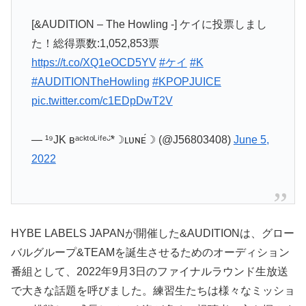
[&AUDITION – The Howling -] ケイに投票しまし
た！総得票数:1,052,853票
https://t.co/XQ1eOCD5YV
#ケイ
#K
#AUDITIONTheHowling
#KPOPJUICE
pic.twitter.com/c1EDpDwT2V
— ¹⁹JK ʙᵃᶜᵏᵗᵒᴸⁱᶠᵉᵕ̈*☽ʟᴜɴᴇ́☽ (@J56803408)
June 5,
2022
HYBE LABELS JAPANが開催した&AUDITIONは、グロー
バルグループ&TEAMを誕生させるためのオーディション
番組として、2022年9月3日のファイナルラウンド生放送
で大きな話題を呼びました。練習生たちは様々なミッショ