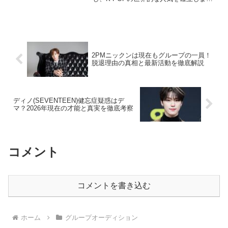
た。この記事では、数々のグループの中
から、特に人気・実力ともに傑出してい
た5組をランキング形式でご紹介します。
ランキングは...
2PMニックンは現在もグループの一員！
脱退理由の真相と最新活動を徹底解説
ディノ(SEVENTEEN)健忘症疑惑はデ
マ？2026年現在の才能と真実を徹底考察
コメント
コメントを書き込む
ホーム
グループオーディション