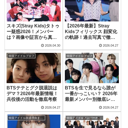
スキズ(Stray Kids)タトゥ
【2026年最新】Stray
ー疑惑2026！メンバー
Kidsフィリックス 顔変化
は？画像や証言から真相
の軌跡！過去写真で徹底
検証
検証！整形疑惑の真相
2026.04.30
2026.04.27
は？
韓国アイドルプロフ
韓国アイドルプロフ
BTSテテとグク脱退説は
BTSを生で見るなら誰が
デマ？2026年最新情報！
一番かっこいい？ 2026年
兵役後の活動を徹底考察
最新メンバー別徹底レビ
ュー！
2026.04.27
2026.04.27
韓国アイドル脱退理由まとめ
韓国アイドルメンバーカラー