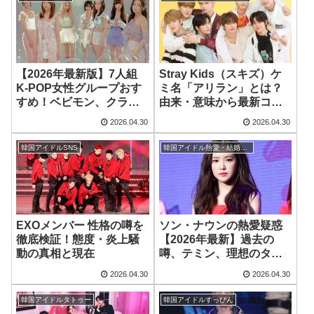
【2026年最新版】7人組
Stray Kids（スキズ）ケ
K-POP女性グループおす
ミ名「アリラン」とは？
すめ！ベビモン、クラッ
由来・意味から最新コン
シー…魅力を徹底解剖
ビ事情まで徹底解説！
2026.04.30
2026.04.30
【2026年最新版】
韓国アイドルSNS
韓国アイドル熱愛・結婚のうわさ
EXOメンバー 性格の噂を
ソン・ナウンの熱愛疑惑
徹底検証！態度・炎上騒
【2026年最新】過去の
動の真相と現在
噂、テミン、理想のタイ
プを徹底検証
2026.04.30
2026.04.30
韓国アイドルタトゥー
韓国アイドルすっぴん