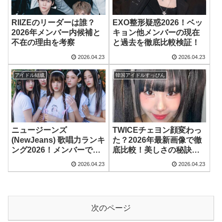
RIIZEのリーダーは誰？
EXO整形疑惑2026！ベッ
2026年メンバー内候補と
キョン他メンバーの現在
不在の理由を考察
と過去を徹底比較検証！
2026.04.23
2026.04.23
アイドル結成
韓国アイドルすっぴん
ニュージーンズ
TWICEチェヨン顔変わっ
(NewJeans) 歌唱力ランキ
た？2026年最新画像で徹
ング2026！メンバーで一
底比較！美しさの秘訣と
番歌が上手いのは誰？
成長の軌跡
2026.04.23
2026.04.23
次のページ