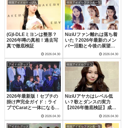
韓国アイドルすっぴん
韓国アイドルファン名一覧
(G)I-DLEミヨンは整形？
NiziUファン離れは落ち着
2026年噂の真相！過去写
いた？2026年最新のメン
真で徹底検証
バー活動と今後の展望を
徹底分析
2026.04.30
2026.04.30
アイドルグッズ
韓国アイドルプロフ
2026年最新版！セブチの
NiziUアヤカはレベル低
掛け声完全ガイド：ライ
い？歌とダンスの実力
ブでCaratと一体になる方
【2026年徹底検証】成長
法
と役割
2026.04.30
2026.04.30
アイドルグッズ
韓国アイドルファン名一覧