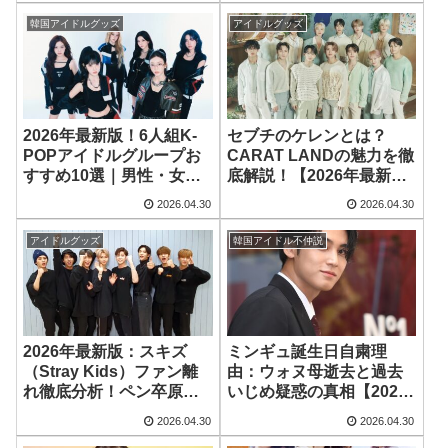
韓国アイドルグッズ
アイドルグッズ
2026年最新版！6人組K-
セブチのケレンとは？
POPアイドルグループお
CARAT LANDの魅力を徹
すすめ10選｜男性・女性
底解説！【2026年最新
別人気グループを徹底紹
版】
2026.04.30
2026.04.30
介
アイドルグッズ
韓国アイドル不仲説
2026年最新版：スキズ
ミンギュ誕生日自粛理
（Stray Kids）ファン離
由：ウォヌ母逝去と過去
れ徹底分析！ペン卒原因
いじめ疑惑の真相【2026
と今後の課題
年】
2026.04.30
2026.04.30