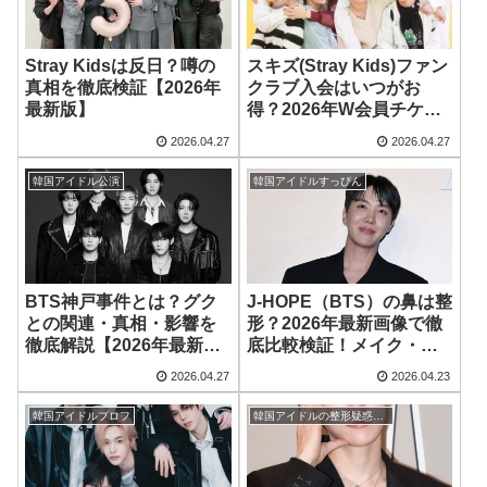
Stray Kidsは反日？噂の
スキズ(Stray Kids)ファン
真相を徹底検証【2026年
クラブ入会はいつがお
最新版】
得？2026年W会員チケッ
ト当選確率と最新情報
2026.04.27
2026.04.27
韓国アイドル公演
韓国アイドルすっぴん
BTS神戸事件とは？グク
J-HOPE（BTS）の鼻は整
との関連・真相・影響を
形？2026年最新画像で徹
徹底解説【2026年最新
底比較検証！メイク・成
版】
長など変化の真相を考察
2026.04.27
2026.04.23
韓国アイドルプロフ
韓国アイドルの整形疑惑まとめ