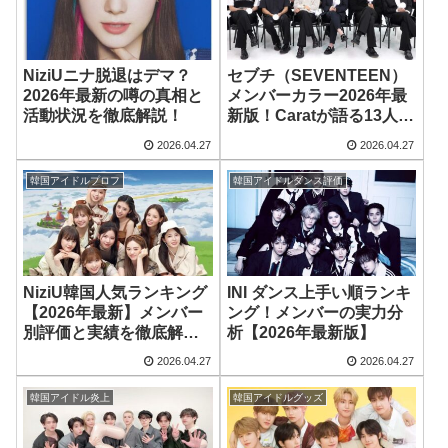
NiziUニナ脱退はデマ？
セブチ（SEVENTEEN）
2026年最新の噂の真相と
メンバーカラー2026年最
活動状況を徹底解説！
新版！Caratが語る13人の
イメージ色
2026.04.27
2026.04.27
韓国アイドルプロフ
韓国アイドルダンス評価
NiziU韓国人気ランキング
INI ダンス上手い順ランキ
【2026年最新】メンバー
ング！メンバーの実力分
別評価と実績を徹底解
析【2026年最新版】
説！
2026.04.27
2026.04.27
韓国アイドル炎上
韓国アイドルグッズ