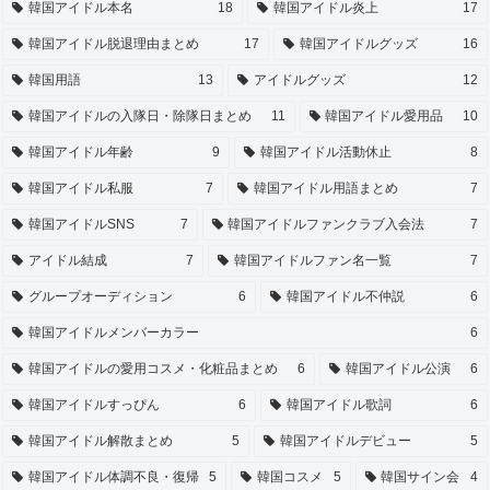
韓国アイドル本名
18
韓国アイドル炎上
17
韓国アイドル脱退理由まとめ
17
韓国アイドルグッズ
16
韓国用語
13
アイドルグッズ
12
韓国アイドルの入隊日・除隊日まとめ
11
韓国アイドル愛用品
10
韓国アイドル年齢
9
韓国アイドル活動休止
8
韓国アイドル私服
7
韓国アイドル用語まとめ
7
韓国アイドルSNS
7
韓国アイドルファンクラブ入会法
7
アイドル結成
7
韓国アイドルファン名一覧
7
グループオーディション
6
韓国アイドル不仲説
6
韓国アイドルメンバーカラー
6
韓国アイドルの愛用コスメ・化粧品まとめ
6
韓国アイドル公演
6
韓国アイドルすっぴん
6
韓国アイドル歌詞
6
韓国アイドル解散まとめ
5
韓国アイドルデビュー
5
韓国アイドル体調不良・復帰
5
韓国コスメ
5
韓国サイン会
4