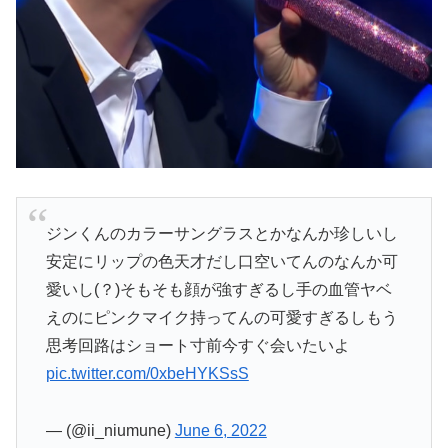
ジンくんのカラーサングラスとかなんか珍しいし
安定にリップの色天才だし口空いてんのなんか可
愛いし(？)そもそも顔が強すぎるし手の血管ヤベ
えのにピンクマイク持ってんの可愛すぎるしもう
思考回路はショート寸前今すぐ会いたいよ
pic.twitter.com/0xbeHYKSsS
— (@ii_niumune)
June 6, 2022