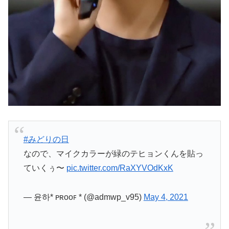
#みどりの日
なので、マイクカラーが緑のテヒョンくんを貼っ
ていくぅ〜
pic.twitter.com/RaXYVOdKxK
— 윤하* ᴘʀᴏᴏꜰ * (@admwp_v95)
May 4, 2021