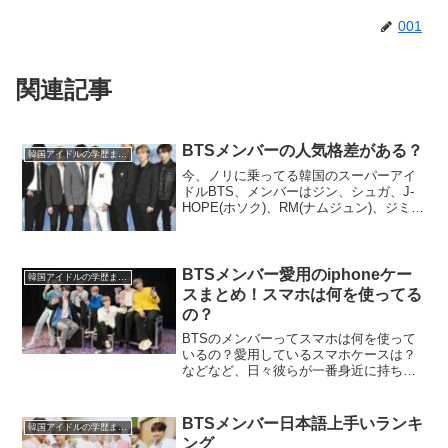
001
関連記事
BTSメンバーの人気格差がある？
韓国アイドルの学歴まとめ
今、ノリに乗ってる韓国のスーパーアイ
ドルBTS、メンバーはジン、シュガ、J-
HOPE(ホソク)、RM(ナムジュン)、ジミ
ン、V(テヒョン)、ジョングクの7人から
構成されたグループ。クオリティーの高
いパフォーマンスと個性豊かなキャラク
ターは日...
BTSメンバー愛用のiphoneケー
韓国アイドルの学歴まとめ
スまとめ！スマホは何を使ってる
の？
BTSのメンバーってスマホは何を使って
いるの？愛用しているスマホケースは？
などなど、日々彼らが一番身近に持ち歩
いている物、「スマホ」はファンにとっ
ても気になるアイテムの一つですよね。
因みに、BTSは韓国でGALAXYイメージ
BTSメンバー日本語上手いランキ
韓国アイドルの学歴まとめ
モデルを務めてい...
ング