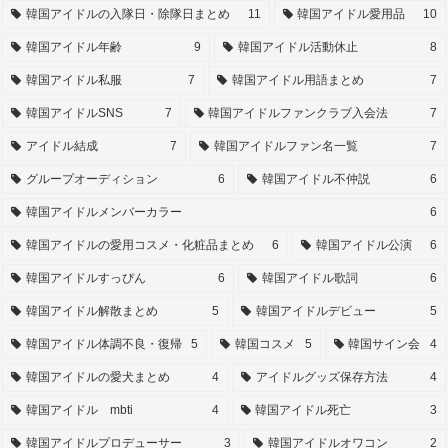
韓国アイドルの入隊日・除隊日まとめ
11
韓国アイドル愛用品
10
韓国アイドル年齢
9
韓国アイドル活動休止
8
韓国アイドル私服
7
韓国アイドル用語まとめ
7
韓国アイドルSNS
7
韓国アイドルファンクラブ入会法
7
アイドル結成
7
韓国アイドルファン名一覧
7
グループオーディション
6
韓国アイドル不仲説
6
韓国アイドルメンバーカラー
6
韓国アイドルの愛用コスメ・化粧品まとめ
6
韓国アイドル公演
6
韓国アイドルすっぴん
6
韓国アイドル歌詞
6
韓国アイドル解散まとめ
5
韓国アイドルデビュー
5
韓国アイドル体調不良・復帰
5
韓国コスメ
5
韓国サイン会
4
韓国アイドルの愛犬まとめ
4
アイドルグッズ保存方法
4
韓国アイドル mbti
4
韓国アイドル死亡
3
韓国アイドルプロデューサー
3
韓国アイドルオワコン
2