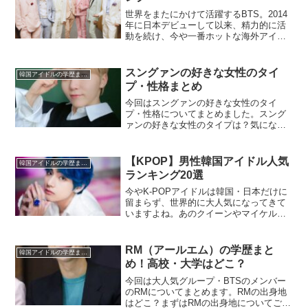
世界をまたにかけて活躍するBTS。2014
年に日本デビューして以来、精力的に活
動を続け、今や一番ホットな海外アイド
ルになりました。そんな彼らたちは、日
本語の歌詞を歌ったり、日本のテレビに
出演することも多く、メンバー7人全員が
スングァンの好きな女性のタイ
韓国アイドルの学歴まとめ
日本語を話すこと...
プ・性格まとめ
今回はスングァンの好きな女性のタイ
プ・性格についてまとめました。スング
ァンの好きな女性のタイプは？気になる
スングァンのタイプは優しくて、面白
い、友達みたいに気さくに話せる女性が
好きだそうです。見た目は色白で、目が
【KPOP】男性韓国アイドル人気
韓国アイドルの学歴まとめ
大きく、おおらかな女性が好き...
ランキング20選
今やK-POPアイドルは韓国・日本だけに
留まらず、世界的に大人気になってきて
いますよね。あのクイーンやマイケル・
ジャクソンがコンサートをしたイギリス
のウェンブリー・スタジアムで「防弾少
年団」がライブを開催したことも記憶に
RM（アールエム）の学歴まと
韓国アイドルの学歴まとめ
新しいのではないかと...
め！高校・大学はどこ？
今回は大人気グループ・BTSのメンバー
のRMについてまとめます。RMの出身地
はどこ？まずはRMの出身地についてご紹