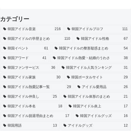
カテゴリー
韓国アイドル音楽
216
韓国アイドルプロフ
111
韓国アイドルの学歴まとめ
110
韓国アイドル性格
67
韓国イベント
61
韓国アイドルの整形疑惑まとめ
54
韓国アワード
41
韓国アイドル熱愛・結婚のうわさ
38
韓国ファンサービス
36
韓国アイドル人気ランキング
31
韓国アイドル家族
30
韓国ポータルサイト
29
韓国アイドル熱愛記事一覧
29
アイドル愛用品
26
韓国アイドル仲良し
25
韓国アイドル体形のまとめ
21
韓国アイドル本名
18
韓国アイドル炎上
17
韓国アイドル脱退理由まとめ
17
韓国アイドルグッズ
16
韓国用語
13
アイドルグッズ
12