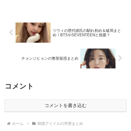
介します。RMの生まれはソウルRM(本名
キム・ナムジュン)は、1994年9月12日()に
韓国のソウル特別市にある 汝矣島洞(ヨ...
ツウィの歴代彼氏の馴れ初め＆破局まと
め！BTSやSEVENTEENと熱愛？
チョンジヒョンの整形疑惑まとめ
コメント
コメントを書き込む
ホーム
韓国アイドルの学歴まとめ