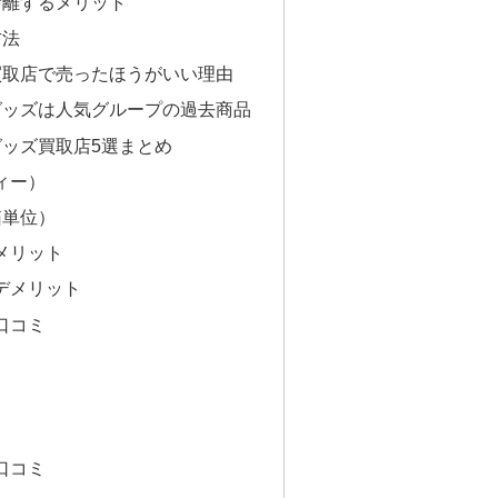
捨離するメリット
方法
買取店で売ったほうがいい理由
グッズは人気グループの過去商品
ッズ買取店5選まとめ
ィー）
箱単位）
メリット
デメリット
口コミ
口コミ