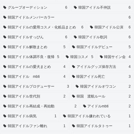
グループオーディション
6
韓国アイドル不仲説
6
韓国アイドルメンバーカラー
6
韓国アイドルの愛用コスメ・化粧品まとめ
6
韓国アイドル公演
6
韓国アイドルすっぴん
6
韓国アイドル歌詞
6
韓国アイドル解散まとめ
5
韓国アイドルデビュー
5
韓国アイドル体調不良・復帰
5
韓国コスメ
5
韓国サイン会
4
韓国アイドルの愛犬まとめ
4
アイドルグッズ保存方法
4
韓国アイドル mbti
4
韓国アイドル死亡
3
韓国アイドルプロデューサー
3
韓国アイドルオワコン
2
韓国アイドル世代別
2
韓国 渡航ルール
2
韓国アイドル再結成・再始動
2
アイドルmbti
2
韓国アイドル病気
1
韓国アイドル嫌われている
1
韓国アイドルファン離れ
1
韓国アイドルタトゥー
1