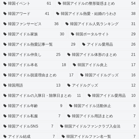
韓国イベント
61
韓国アイドルの整形疑惑まとめ
54
韓国アワード
41
韓国アイドル熱愛・結婚のうわさ
38
韓国ファンサービス
36
韓国アイドル人気ランキング
31
韓国アイドル家族
30
韓国ポータルサイト
29
韓国アイドル熱愛記事一覧
29
アイドル愛用品
26
韓国アイドル仲良し
25
韓国アイドル体形のまとめ
21
韓国アイドル本名
18
韓国アイドル炎上
17
韓国アイドル脱退理由まとめ
17
韓国アイドルグッズ
16
韓国用語
13
アイドルグッズ
12
韓国アイドルの入隊日・除隊日まとめ
11
韓国アイドル愛用品
10
韓国アイドル年齢
9
韓国アイドル活動休止
8
韓国アイドル私服
7
韓国アイドル用語まとめ
7
韓国アイドルSNS
7
韓国アイドルファンクラブ入会法
7
アイドル結成
7
韓国アイドルファン名一覧
7