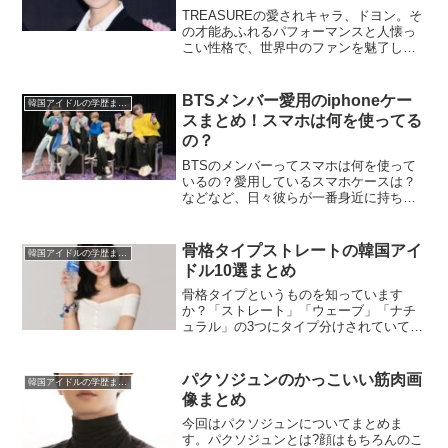
TREASUREの愛されキャラ、ドヨン。そ
の才能あふれるパフォーマンスと人懐っ
こい性格で、世界中のファンを魅了し続
けています。本記事では、ドヨンの魅力
に迫るべく、実家の噂、家族構成、性
格、身長、出身高校などの気になる情報
BTSメンバー愛用のiphoneケー
韓国アイドルの学歴まとめ
を徹底的に深掘り！2...
スまとめ！スマホは何を使ってる
の？
BTSのメンバーってスマホは何を使って
いるの？愛用しているスマホケースは？
などなど、日々彼らが一番身近に持ち歩
いている物、「スマホ」はファンにとっ
ても気になるアイテムの一つですよね。
因みに、BTSは韓国でGALAXYイメージ
骨格タイプストレートの韓国アイ
韓国アイドルの学歴まとめ
モデルを務めてい...
ドル10選まとめ
骨格タイプというものを知っています
か？「ストレート」「ウェーブ」「ナチ
ュラル」の3つにタイプ分けされていて、
自分の骨格タイプを知ることで自分に合
った服装など参考にできると大変話題で
す。その中でも、骨格ストレートタイプ
パクソジュンのかっこいい筋肉画
韓国アイドルの学歴まとめ
は欧米人のようなメリハリ...
像まとめ
今回はパクソジュンについてまとめま
す。パクソジュンとは?顔はもちろんのこ