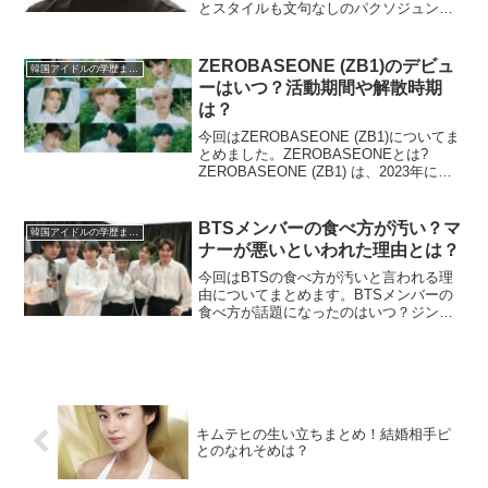
とスタイルも文句なしのパクソジュン。
長身で美しい筋肉の持ち主で、男女問わ
ず幅広い世代からの人気を獲得していま
す。今回は、男性も憧れるパクソジュン
ZEROBASEONE (ZB1)のデビュ
韓国アイドルの学歴まとめ
の体型づくりについてまと...
ーはいつ？活動期間や解散時期
は？
今回はZEROBASEONE (ZB1)についてま
とめました。ZEROBASEONEとは?
ZEROBASEONE (ZB1) は、2023年に韓
国のオーディション番組『BOYS
PLANET』からデビューしたアイドルグ
ループです。ZB1はデ...
BTSメンバーの食べ方が汚い？マ
韓国アイドルの学歴まとめ
ナーが悪いといわれた理由とは？
今回はBTSの食べ方が汚いと言われる理
由についてまとめます。BTSメンバーの
食べ方が話題になったのはいつ？ジンさ
んおもむろにＰＴＤストラップ開けてそ
のストラップでワッフル挟んで食べるの
ヤメテェ😱３人えっ…てなってるよ🤣🤣
グクもフォークが…っ...
キムテヒの生い立ちまとめ！結婚相手ピ
とのなれそめは？