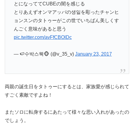
とになっててCUBEの闇を感じる
とりあえずオンマアッパの생일を彫ったチャンヒ
ョンスンのタトゥーがこの世でいちばん美しくす
んごく意味があると思う
pic.twitter.com/avFfCBOlDc
— 🍉수박스웩🐵 (@v_35_v)
January 23, 2017
両親の誕生日をタトゥーにするとは、家族愛が感じられて
すごく素敵ですよね！
またソロに転身するにあたって様々な思い入れがあったの
でしょう。