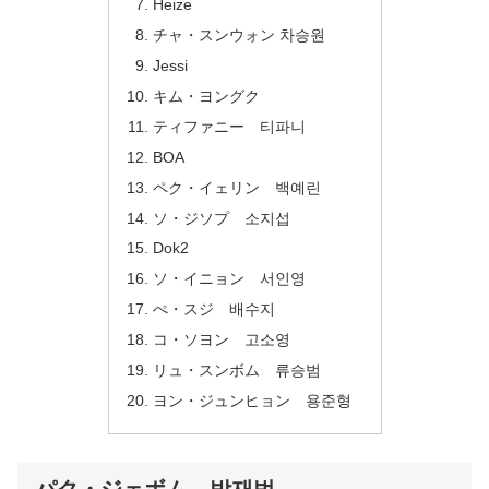
Heize
チャ・スンウォン 차승원
Jessi
キム・ヨングク
ティファニー 티파니
BOA
ペク・イェリン 백예린
ソ・ジソプ 소지섭
Dok2
ソ・イニョン 서인영
ぺ・スジ 배수지
コ・ソヨン 고소영
リュ・スンボム 류승범
ヨン・ジュンヒョン 용준형
パク・ジェボム 박재범