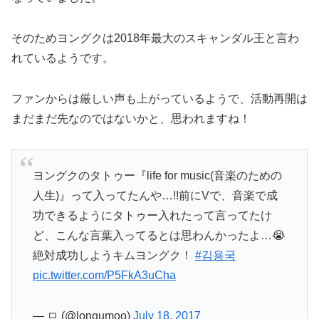
そのためヨングクは2018年最大のスキャンダル王と言わ
れているようです。
ファンからは厳しい声も上がっているようで、活動再開は
まだまだ先なのではないかと、思われますね！
ヨングクのタトゥー『life for music(音楽のための
人生)』って入ってたんや…!!前にVで、音楽で成
功できるようにタトゥー入れたって言ってたけ
ど、こんな言葉入ってるとは思わんかったよ…😭
絶対成功しようキムヨングク！
#김용국
pic.twitter.com/P5FkA3uCha
— ㅁ (@longumoo)
July 18, 2017