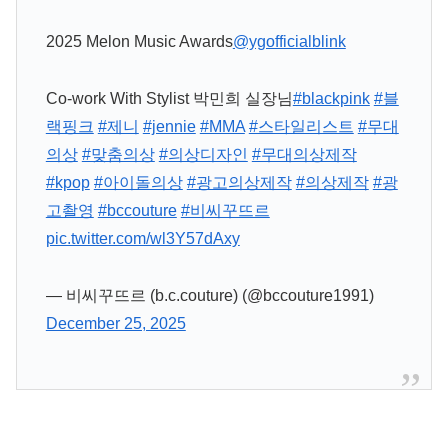
2025 Melon Music Awards
@ygofficialblink
Co-work With Stylist 박민희 실장님
#blackpink
#블
랙핑크
#제니
#jennie
#MMA
#스타일리스트
#무대
의상
#맞춤의상
#의상디자인
#무대의상제작
#kpop
#아이돌의상
#광고의상제작
#의상제작
#광
고촬영
#bccouture
#비씨꾸뜨르
pic.twitter.com/wl3Y57dAxy
— 비씨꾸뜨르 (b.c.couture) (@bccouture1991)
December 25, 2025