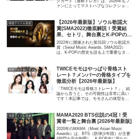
グカード（通称トレカ）は、2026年もフ
ァンにとってマストハブなコレクション
アイテムです。この記事では、確実に公
式トレカを手に入れる最新の方法から、
巧妙化する偽物の見分け方、そして安全
【2026年最新版】ソウル歌謡大
韓国アイドル音楽
な購入方...
賞(SMA2022)徹底解説！受賞結
果、セトリ、舞台裏とK-POPの未
来
2022年に開催された第31回ソウル歌謡大
賞（Seoul Music Awards, SMA2022）
は、K-POPの歴史を語る上で重要なター
ニングポイントとなりました。この記事
では、当時の受賞結果やセットリストを
振り返りつつ、その後のK-...
TWICEモモはやっぱり骨格スト
韓国アイドルプロフ
レート？メンバーの骨格タイプを
徹底分析【2026年最新版】
「TWICEモモは骨格ストレート？」。結
論から言うと、その可能性は非常に高い
です！本記事では、モモさんの体型を詳
細に分析し、骨格ストレートの特徴と照
らし合わせながら、そのスタイルの秘密
に迫ります。さらに、TWICEメンバー全
MAMA2020 BTS伝説の4冠！受
韓国アイドル音楽
員の骨格タイプを...
賞者一覧と舞台裏 [2026年最新版]
2020年のMAMA（Mnet Asian Music
Awards）は、BTS（防弾少年団）が主要
4部門を完全制覇し、K-POP史に新たな金