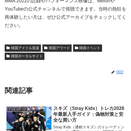
MMA 2022の記録やパフォーマンス映像は、Melonや
YouTubeの公式チャンネルで視聴できます。当時の熱狂を
再体験したい方は、ぜひ公式アーカイブをチェックしてく
ださい。
韓国アイドル音楽
韓国アワード
韓国イベント
韓国ポータルサイト
002
関連記事
スキズ（Stray Kids）トレカ2026
アイドルグッズ
年最新入手ガイド：偽物対策と安
全な買い方
Stray Kids（通称スキズ）のトレーディン