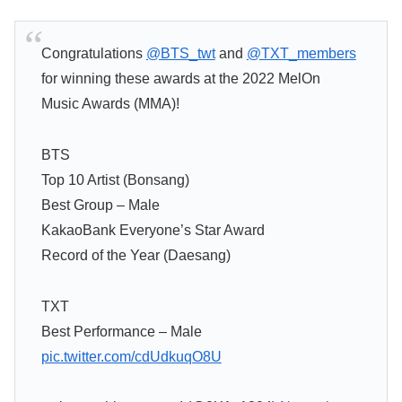
Congratulations
@BTS_twt
and
@TXT_members
for winning these awards at the 2022 MelOn
Music Awards (MMA)!
BTS
Top 10 Artist (Bonsang)
Best Group – Male
KakaoBank Everyone’s Star Award
Record of the Year (Daesang)
TXT
Best Performance – Male
pic.twitter.com/cdUdkuqO8U