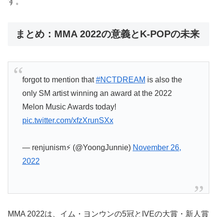
す。
まとめ：MMA 2022の意義とK-POPの未来
forgot to mention that
#NCTDREAM
is also the
only SM artist winning an award at the 2022
Melon Music Awards today!
pic.twitter.com/xfzXrunSXx
— renjunism⚡️ (@YoongJunnie)
November 26,
2022
MMA 2022は、イム・ヨンウンの5冠とIVEの大賞・新人賞