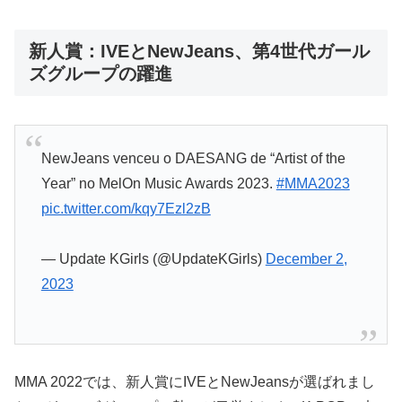
新人賞：IVEとNewJeans、第4世代ガール
ズグループの躍進
NewJeans venceu o DAESANG de “Artist of the
Year” no MelOn Music Awards 2023.
#MMA2023
pic.twitter.com/kqy7Ezl2zB
— Update KGirls (@UpdateKGirls)
December 2,
2023
MMA 2022では、新人賞にIVEとNewJeansが選ばれまし