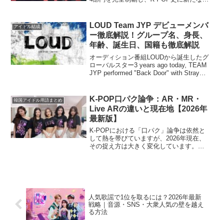
字塔を打ち立てた伝説的な授賞式です。
新型コロナウイルス感染症の影響下、史
上初の「非対面（Untac...
LOUD Team JYP デビューメンバ
アイドル結成
ー徹底解説！グループ名、身長、
年齢、誕生日、国籍も徹底解説
オーディション番組LOUDから誕生したグ
ローバルスター3 years ago today, TEAM
JYP performed "Back Door" with Stray
Kids' 3RACHA on LOUD. #JYPLOUD #...
K-POP口パク論争：AR・MR・
韓国アイドル用語まとめ
Live ARの違いと現在地【2026年
最新版】
K-POPにおける「口パク」論争は依然と
して熱を帯びていますが、2026年現在、
その捉え方は大きく変化しています。本
記事では、口パクの種類（AR・MR・
Live AR）を解説し、生歌を見分けるため
の技術的なポイントを紹介。さらに、生
歌の実力...
人気歌謡で1位を取るには？2026年最新
戦略｜音源・SNS・大衆人気の壁を越え
る方法