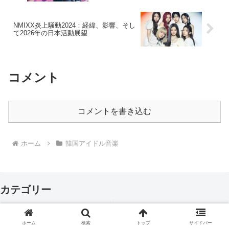
NMIXX炎上騒動2024：経緯、影響、そし
て2026年の日本活動展望
コメント
コメントを書き込む
ホーム
韓国アイドル音楽
カテゴリー
韓国アイドル音楽
216
韓国アイドルプロフ
111
韓国アイドルの学歴まとめ
110
韓国アイドル性格
67
ホーム
検索
トップ
サイドバー