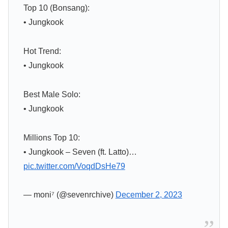
Top 10 (Bonsang):
• Jungkook
Hot Trend:
• Jungkook
Best Male Solo:
• Jungkook
Millions Top 10:
• Jungkook – Seven (ft. Latto)…
pic.twitter.com/VoqdDsHe79
— moni⁷ (@sevenrchive)
December 2, 2023