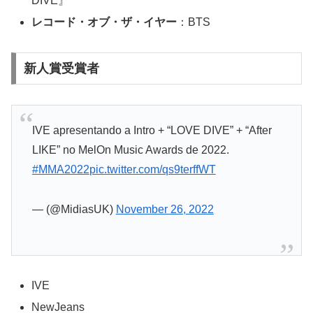
DIVE』
レコード・オブ・ザ・イヤー
：BTS
新人賞受賞者
IVE apresentando a Intro + “LOVE DIVE” + “After
LIKE” no MelOn Music Awards de 2022.
#MMA2022
pic.twitter.com/qs9terffWT
— (@MidiasUK)
November 26, 2022
IVE
NewJeans