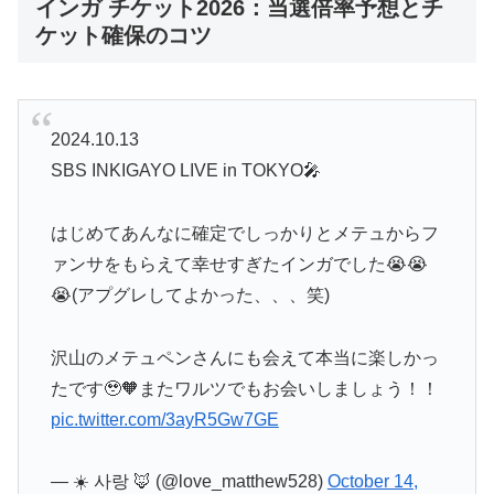
インガ チケット2026：当選倍率予想とチ
ケット確保のコツ
2024.10.13
SBS INKIGAYO LIVE in TOKYO🎤
はじめてあんなに確定でしっかりとメテュからフ
ァンサをもらえて幸せすぎたインガでした😭😭
😭(アプグレしてよかった、、、笑)
沢山のメテュペンさんにも会えて本当に楽しかっ
たです🥹🧡またワルツでもお会いしましょう！！
pic.twitter.com/3ayR5Gw7GE
— ☀️ 사랑 🦊 (@love_matthew528)
October 14,