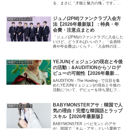
る、まさに「才能と魅力の塊」です。圧
倒的な歌唱力とダンススキルに加え、見
る者を惹きつけるカリスマ性、そして飾
らない人柄で、多くのファンを魅了し続
ジュノ(2PM)ファンクラブ入会方
韓国アイドルグッズ
けています。本記事では...
法【2026年最新版】：特典・年
会費・注意点まとめ
「ジュノ(2PM)のファンクラブに入会した
いけど、どうすればいいの？」「会員特
典や年会費はいくら？」「入会時の注意
点は？」この記事では、そんな疑問を持
つあなたに向けて、2026年最新のジュノ
(2PM)ファンクラブ入会方法を徹底解説し
YEJUN(イェジュン)の現在と今後
韓国アイドルプロフ
ます！入...
の活動：&AUDITIONからソロデ
ビューの可能性【2026年最新
版】
&AUDITION - The Howling - で注目を集
めたYEJUN(イェジュン)の現在と今後の
活動について、デビューを待ち望むファ
ンに向けて徹底解説します。2026年現
在、公式な発表はないものの、ソロデビ
ューの可能性、HYBE L...
BABYMONSTERアサ：韓国で人
韓国アイドルプロフ
気の理由！完璧な韓国語とラップ
スキル【2026年最新版】
BABYMONSTER（ベビモン）のアサ
が、韓国で「キム・アサ」という愛称で