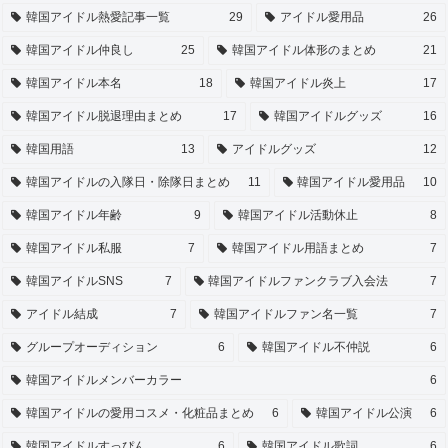
韓国アイドル熱愛記事一覧
29
アイドル愛用品
26
韓国アイドル仲良し
25
韓国アイドル体形のまとめ
21
韓国アイドル本名
18
韓国アイドル炎上
17
韓国アイドル脱退理由まとめ
17
韓国アイドルグッズ
16
韓国用語
13
アイドルグッズ
12
韓国アイドルの入隊日・除隊日まとめ
11
韓国アイドル愛用品
10
韓国アイドル年齢
9
韓国アイドル活動休止
8
韓国アイドル私服
7
韓国アイドル用語まとめ
7
韓国アイドルSNS
7
韓国アイドルファンクラブ入会法
7
アイドル結成
7
韓国アイドルファン名一覧
7
グループオーディション
6
韓国アイドル不仲説
6
韓国アイドルメンバーカラー
6
韓国アイドルの愛用コスメ・化粧品まとめ
6
韓国アイドル公演
6
韓国アイドルすっぴん
6
韓国アイドル歌詞
6