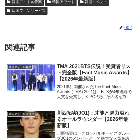
韓国アイドル音楽
韓国アワード
韓国イベント
韓国ファンサービス
002
関連記事
TMA 2021BTS伝説！受賞者リス
韓国アイドル音楽
ト完全版【Fact Music Awards】
【2026年最新版】
2021年に開催されたThe Fact Music
Awards (TMA) 2021は、BTSが4年連続で
大賞を受賞し、K-POP史にその名を刻ん
だ伝説的なイベントです。本記事では、
TMA 2021の全受賞者リスト、BTSの受賞
コメント、...
川西拓実(JO1)：才能と魅力溢れ
韓国アイドルプロフ
るオールラウンダー【2026年最
新版】
川西拓実は、グローバルボーイズグルー
プJO1のメンバーとして絶大な人気を誇