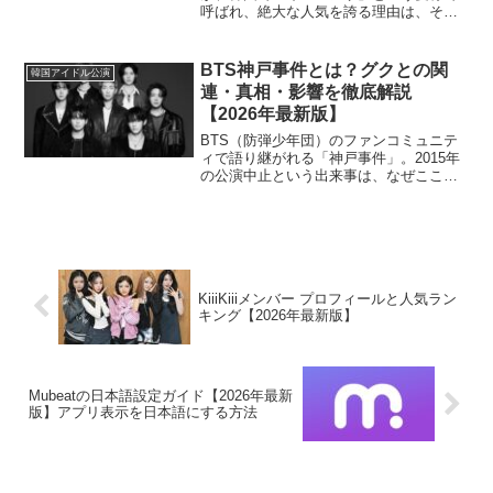
呼ばれ、絶大な人気を誇る理由は、その
卓越した韓国語能力、高いラップスキ
ル、そして音楽に対する真摯な姿勢にあ
ります。本記事では、アサが韓国で愛さ
BTS神戸事件とは？グクとの関
韓国アイドル公演
れる理由を徹底的に分析...
連・真相・影響を徹底解説
【2026年最新版】
BTS（防弾少年団）のファンコミュニテ
ィで語り継がれる「神戸事件」。2015年
の公演中止という出来事は、なぜここま
で語り継がれるのでしょうか？本記事で
は、ジョングク（グク）との関連性を含
めた真相、騒動が拡大した背景、そして
ファンダムに与えた...
KiiiKiiiメンバー プロフィールと人気ラン
キング【2026年最新版】
Mubeatの日本語設定ガイド【2026年最新
版】アプリ表示を日本語にする方法