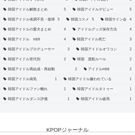
韓国アイドル解散まとめ
5
韓国アイドルデビュー
5
韓国アイドル体調不良・復帰
5
韓国コスメ
5
韓国サイン会
4
韓国アイドルの愛犬まとめ
4
アイドルグッズ保存方法
4
韓国アイドル mbti
4
韓国アイドル死亡
3
韓国アイドルプロデューサー
3
韓国アイドルオワコン
2
韓国アイドル世代別
2
韓国 渡航ルール
2
韓国アイドル再結成・再始動
2
アイドルmbti
2
韓国アイドル病気
1
韓国アイドル嫌われている
1
韓国アイドルファン離れ
1
韓国アイドルタトゥー
1
韓国アイドルダンス評価
1
韓国アイドル破局
1
KPOPジャーナル